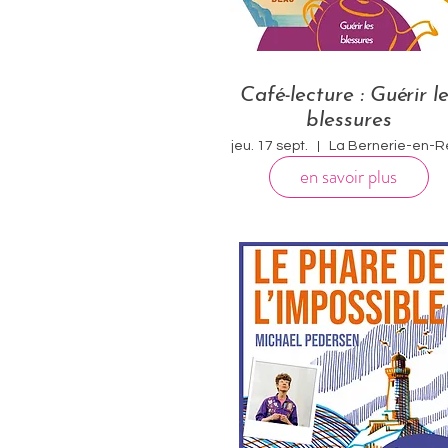
Café-lecture : Guérir l
blessures
jeu. 17 sept.
La Bernerie-en-R
en savoir plus