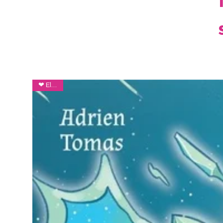
❤ Eloïse