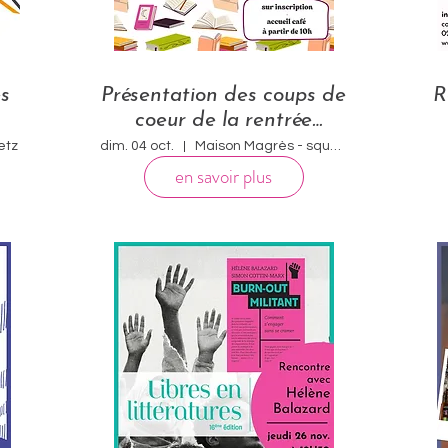
es
Présentation des coups de
R
coeur de la rentrée
littéraire
etz
dim. 04 oct.
Maison Magrès - square Thibaud
en savoir plus